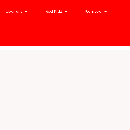
Über uns
Red KidZ
Karneval