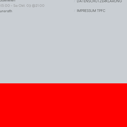
Saeffelen
DATENSCHUTZERKLÄRUNG
@15:00
-
Sa Okt. 03 @21:00
IMPRESSUM TPFC
unsrath