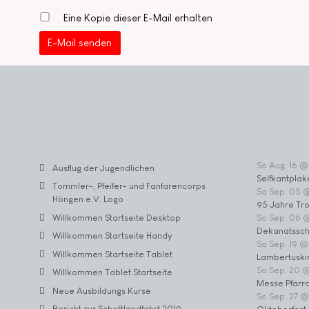
Eine Kopie dieser E-Mail erhalten
E-Mail senden
So Aug. 16 @
Ausflug der Jugendlichen
Selfkantplak
Tommler-, Pfeifer- und Fanfarencorps
Sa Sep. 05 
Höngen e.V. Logo
95 Jahre Tr
Willkommen Startseite Desktop
So Sep. 06 
Dekanatssch
Willkommen Startseite Handy
Sa Sep. 19 @
Willkommen Startseite Tablet
Lambertuski
So Sep. 20 
Willkommen Tablet Startseite
Messe Pfarrc
Neue Ausbildungs Kurse
So Sep. 27 @
Bericht zur Schottlandfahrt 2019