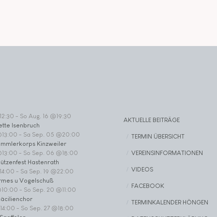
12:30
-
So Aug. 16 @19:30
AKTUELLE BEITRÄGE
ette Isenbruch
@13:00
-
Sa Sep. 05 @20:00
TERMIN ÜBERSICHT
ommlerkorps Kinzweiler
VEREINSINFORMATIONEN
@13:00
-
So Sep. 06 @18:00
ützenfest Hastenrath
VIDEOS
14:00
-
Sa Sep. 19 @22:00
rmes u Vogelschuß
FACEBOOK
@10:00
-
So Sep. 20 @11:00
äcilienchor
TERMINKALENDER HÖNGEN
14:00
-
So Sep. 27 @18:00