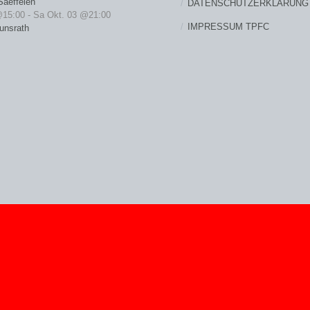
Saeffelen
DATENSCHUTZERKLÄRUNG
@15:00
-
Sa Okt. 03 @21:00
IMPRESSUM TPFC
unsrath