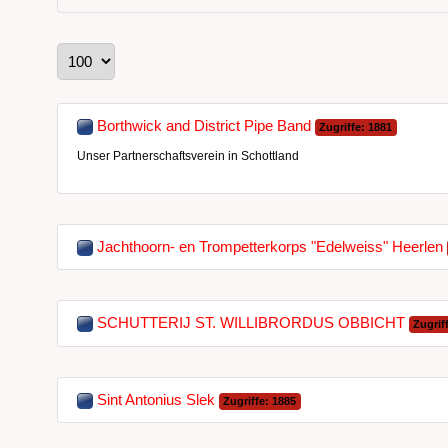
Anzeige #
Borthwick and District Pipe Band
Zugriffe: 1881
Unser Partnerschaftsverein in Schottland
Jachthoorn- en Trompetterkorps "Edelweiss" Heerlen
SCHUTTERIJ ST. WILLIBRORDUS OBBICHT
Zugrif
Sint Antonius Slek
Zugriffe: 1885