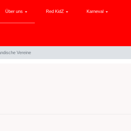
Über uns
Red KidZ
Karneval
ändische Vereine