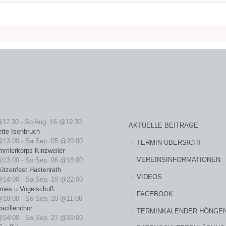
@12:30
-
So Aug. 16 @19:30
AKTUELLE BEITRÄGE
ette Isenbruch
@13:00
-
Sa Sep. 05 @20:00
TERMIN ÜBERSICHT
mmlerkorps Kinzweiler
VEREINSINFORMATIONEN
@13:00
-
So Sep. 06 @18:00
ützenfest Hastenrath
VIDEOS
@14:00
-
Sa Sep. 19 @22:00
rmes u Vogelschuß
FACEBOOK
@10:00
-
So Sep. 20 @11:00
äcilienchor
TERMINKALENDER HÖNGE
@14:00
-
So Sep. 27 @18:00