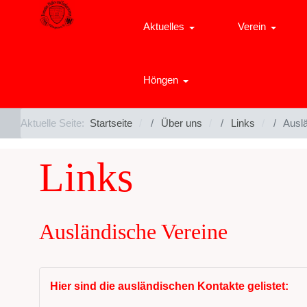
Aktuelles
Verein
Höngen
Aktuelle Seite:
Startseite
Über uns
Links
Ausl
Links
Ausländische Vereine
Hier sind die ausländischen Kontakte gelistet: