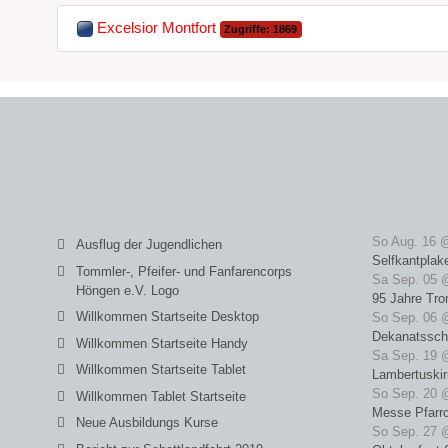
Excelsior Montfort
Zugriffe: 1869
So Aug. 16 
Ausflug der Jugendlichen
Selfkantplak
Tommler-, Pfeifer- und Fanfarencorps
Sa Sep. 05 
Höngen e.V. Logo
95 Jahre Tro
Willkommen Startseite Desktop
So Sep. 06 
Dekanatssch
Willkommen Startseite Handy
Sa Sep. 19 
Willkommen Startseite Tablet
Lambertuski
So Sep. 20 
Willkommen Tablet Startseite
Messe Pfarrc
Neue Ausbildungs Kurse
So Sep. 27 