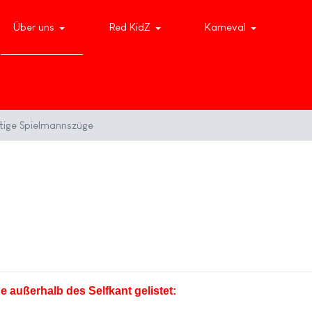
Über uns
Red KidZ
Karneval
tige Spielmannszüge
 außerhalb des Selfkant gelistet: