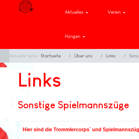
Aktuelles
Verein
Höngen
Aktuelle Seite:
Startseite
Über uns
Links
Sons
Links
Sonstige Spielmannszüge
Hier sind die Trommlercorps´ und Spielmannszüge