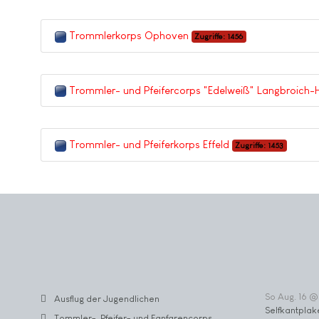
Trommlerkorps Ophoven
Zugriffe: 1456
Trommler- und Pfeifercorps "Edelweiß" Langbroich-H
Trommler- und Pfeiferkorps Effeld
Zugriffe: 1453
So Aug. 16 @
Ausflug der Jugendlichen
Selfkantplak
Tommler-, Pfeifer- und Fanfarencorps