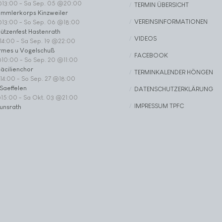
@13:00
-
Sa Sep. 05 @20:00
TERMIN ÜBERSICHT
ommlerkorps Kinzweiler
VEREINSINFORMATIONEN
@13:00
-
So Sep. 06 @18:00
ützenfest Hastenrath
VIDEOS
14:00
-
Sa Sep. 19 @22:00
rmes u Vogelschuß
FACEBOOK
@10:00
-
So Sep. 20 @11:00
äcilienchor
TERMINKALENDER HÖNGEN
14:00
-
So Sep. 27 @18:00
Saeffelen
DATENSCHUTZERKLÄRUNG
@15:00
-
Sa Okt. 03 @21:00
IMPRESSUM TPFC
unsrath