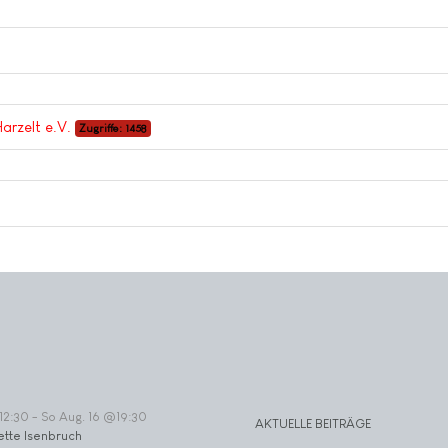
arzelt e.V.
Zugriffe: 1458
12:30
-
So Aug. 16 @19:30
AKTUELLE BEITRÄGE
ette Isenbruch