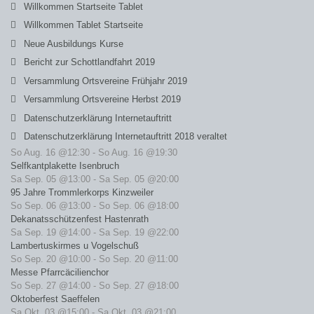
Willkommen Startseite Tablet
Willkommen Tablet Startseite
Neue Ausbildungs Kurse
Bericht zur Schottlandfahrt 2019
Versammlung Ortsvereine Frühjahr 2019
Versammlung Ortsvereine Herbst 2019
Datenschutzerklärung Internetauftritt
Datenschutzerklärung Internetauftritt 2018 veraltet
So Aug. 16 @12:30
-
So Aug. 16 @19:30
Selfkantplakette Isenbruch
Sa Sep. 05 @13:00
-
Sa Sep. 05 @20:00
95 Jahre Trommlerkorps Kinzweiler
So Sep. 06 @13:00
-
So Sep. 06 @18:00
Dekanatsschützenfest Hastenrath
Sa Sep. 19 @14:00
-
Sa Sep. 19 @22:00
Lambertuskirmes u Vogelschuß
So Sep. 20 @10:00
-
So Sep. 20 @11:00
Messe Pfarrcäcilienchor
So Sep. 27 @14:00
-
So Sep. 27 @18:00
Oktoberfest Saeffelen
Sa Okt. 03 @15:00
-
Sa Okt. 03 @21:00