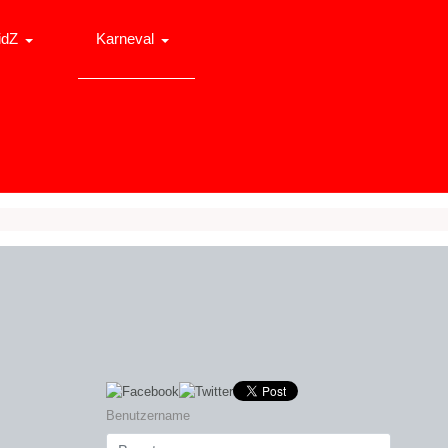
idZ
Karneval
Benutzername