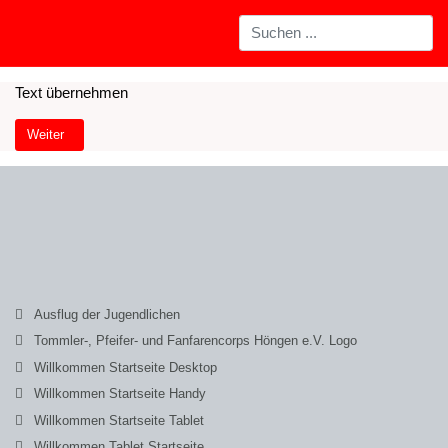
Text übernehmen
Nächster Beitrag: Willkommen Startseite Tablet
Weiter
Ausflug der Jugendlichen
Tommler-, Pfeifer- und Fanfarencorps Höngen e.V. Logo
Willkommen Startseite Desktop
Willkommen Startseite Handy
Willkommen Startseite Tablet
Willkommen Tablet Startseite