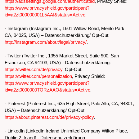
https://adssettings.google.com/authenticated
, Privacy Shield:
https://www.privacyshield.gov/participant?
id=a2zt000000001L5AAI&status=Active
.
- Instagram (Instagram Inc., 1601 Willow Road, Menlo Park,
CA, 94025, USA) – Datenschutzerklärung/ Opt-Out:
http://instagram.com/about/legal/privacy/
.
- Twitter (Twitter Inc., 1355 Market Street, Suite 900, San
Francisco, CA 94103, USA) - Datenschutzerklärung:
https://twitter.com/de/privacy
, Opt-Out:
https://twitter.com/personalization
, Privacy Shield:
https://www.privacyshield.gov/participant?
id=a2zt0000000TORzAAO&status=Active
.
- Pinterest (Pinterest Inc., 635 High Street, Palo Alto, CA, 94301,
USA) – Datenschutzerklärung/ Opt-Out:
https://about.pinterest.com/de/privacy-policy
.
- LinkedIn (LinkedIn Ireland Unlimited Company Wilton Place,
Dublin 2, Irland) - Datenschutzerklärung