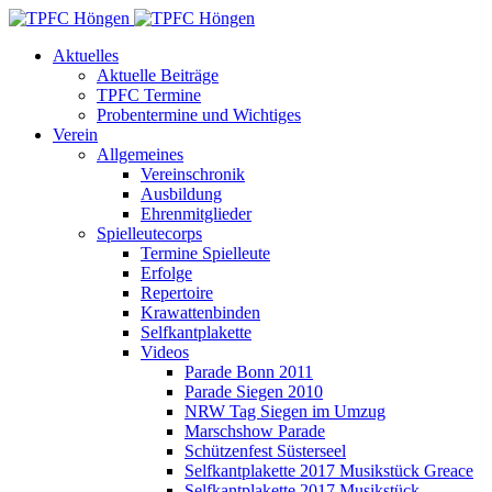
Aktuelles
Aktuelle Beiträge
TPFC Termine
Probentermine und Wichtiges
Verein
Allgemeines
Vereinschronik
Ausbildung
Ehrenmitglieder
Spielleutecorps
Termine Spielleute
Erfolge
Repertoire
Krawattenbinden
Selfkantplakette
Videos
Parade Bonn 2011
Parade Siegen 2010
NRW Tag Siegen im Umzug
Marschshow Parade
Schützenfest Süsterseel
Selfkantplakette 2017 Musikstück Greace
Selfkantplakette 2017 Musikstück