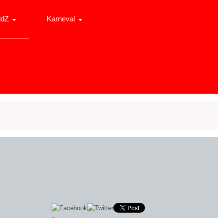
idZ
Karneval