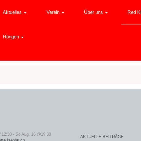
Aktuelles
Verein
Über uns
Red K
Höngen
@12:30
-
So Aug. 16 @19:30
AKTUELLE BEITRÄGE
ette Isenbruch