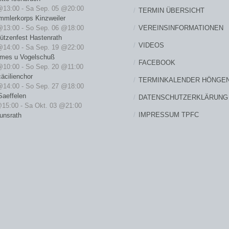
@13:00
-
Sa Sep. 05 @20:00
TERMIN ÜBERSICHT
mmlerkorps Kinzweiler
VEREINSINFORMATIONEN
@13:00
-
So Sep. 06 @18:00
ützenfest Hastenrath
VIDEOS
@14:00
-
Sa Sep. 19 @22:00
rmes u Vogelschuß
FACEBOOK
@10:00
-
So Sep. 20 @11:00
äcilienchor
TERMINKALENDER HÖNGE
@14:00
-
So Sep. 27 @18:00
Saeffelen
DATENSCHUTZERKLÄRUNG
@15:00
-
Sa Okt. 03 @21:00
IMPRESSUM TPFC
unsrath