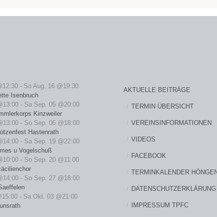
@12:30
-
So Aug. 16 @19:30
AKTUELLE BEITRÄGE
ette Isenbruch
@13:00
-
Sa Sep. 05 @20:00
TERMIN ÜBERSICHT
mmlerkorps Kinzweiler
VEREINSINFORMATIONEN
@13:00
-
So Sep. 06 @18:00
ützenfest Hastenrath
VIDEOS
@14:00
-
Sa Sep. 19 @22:00
rmes u Vogelschuß
FACEBOOK
@10:00
-
So Sep. 20 @11:00
äcilienchor
TERMINKALENDER HÖNGE
@14:00
-
So Sep. 27 @18:00
Saeffelen
DATENSCHUTZERKLÄRUNG
@15:00
-
Sa Okt. 03 @21:00
IMPRESSUM TPFC
unsrath