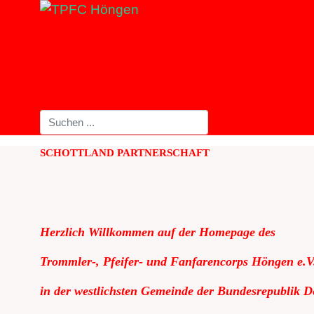
SCHOTTLAND PARTNERSCHAFT
Herzlich Willkommen auf der Homepage des
Trommler-, Pfeifer- und Fanfarencorps Höngen e.V
in der westlichsten Gemeinde der Bundesrepublik D