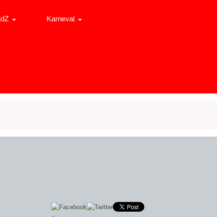
idZ
Karneval