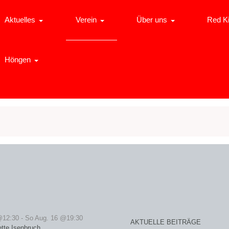
Aktuelles
Verein
Über uns
Red K
Höngen
@12:30
-
So Aug. 16 @19:30
AKTUELLE BEITRÄGE
ette Isenbruch