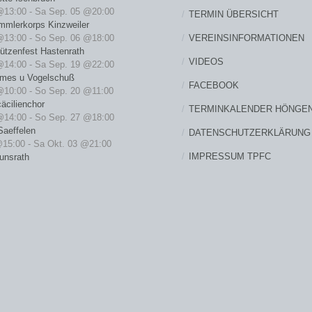
@13:00
-
Sa Sep. 05 @20:00
TERMIN ÜBERSICHT
mmlerkorps Kinzweiler
VEREINSINFORMATIONEN
@13:00
-
So Sep. 06 @18:00
ützenfest Hastenrath
VIDEOS
@14:00
-
Sa Sep. 19 @22:00
rmes u Vogelschuß
FACEBOOK
@10:00
-
So Sep. 20 @11:00
äcilienchor
TERMINKALENDER HÖNGE
@14:00
-
So Sep. 27 @18:00
Saeffelen
DATENSCHUTZERKLÄRUNG
@15:00
-
Sa Okt. 03 @21:00
IMPRESSUM TPFC
unsrath