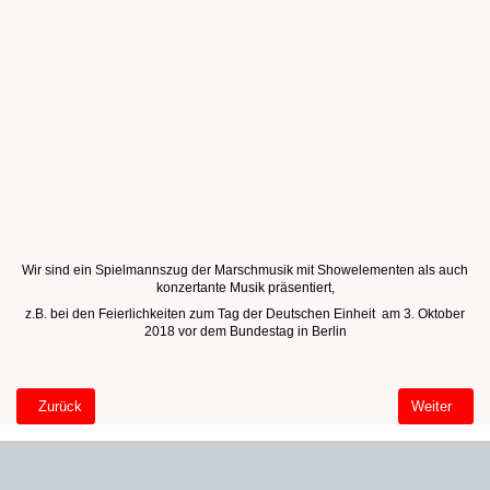
Wir sind ein Spielmannszug der Marschmusik mit Showelementen als auch
konzertante Musik präsentiert,
z.B. bei den Feierlichkeiten zum Tag der Deutschen Einheit am 3. Oktober
2018 vor dem Bundestag in Berlin
Vorheriger Beitrag: Willkommen Tablet Startseite
Nächster Bei
Zurück
Weiter