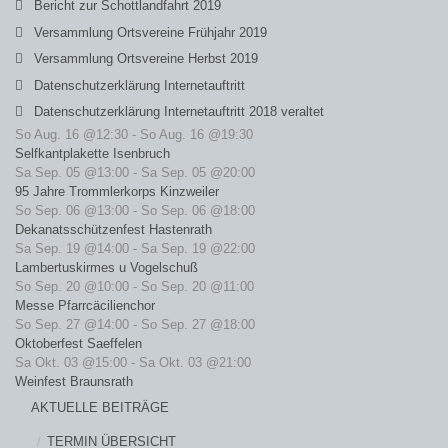
Bericht zur Schottlandfahrt 2019
Versammlung Ortsvereine Frühjahr 2019
Versammlung Ortsvereine Herbst 2019
Datenschutzerklärung Internetauftritt
Datenschutzerklärung Internetauftritt 2018 veraltet
So Aug. 16 @12:30
-
So Aug. 16 @19:30
Selfkantplakette Isenbruch
Sa Sep. 05 @13:00
-
Sa Sep. 05 @20:00
95 Jahre Trommlerkorps Kinzweiler
So Sep. 06 @13:00
-
So Sep. 06 @18:00
Dekanatsschützenfest Hastenrath
Sa Sep. 19 @14:00
-
Sa Sep. 19 @22:00
Lambertuskirmes u Vogelschuß
So Sep. 20 @10:00
-
So Sep. 20 @11:00
Messe Pfarrcäcilienchor
So Sep. 27 @14:00
-
So Sep. 27 @18:00
Oktoberfest Saeffelen
Sa Okt. 03 @15:00
-
Sa Okt. 03 @21:00
Weinfest Braunsrath
AKTUELLE BEITRÄGE
TERMIN ÜBERSICHT