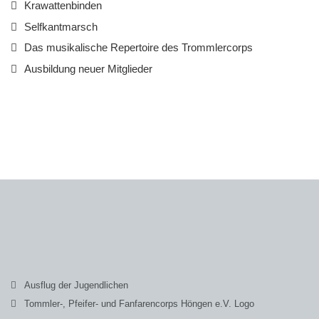
Krawattenbinden
Selfkantmarsch
Das musikalische Repertoire des Trommlercorps
Ausbildung neuer Mitglieder
Ausflug der Jugendlichen
Tommler-, Pfeifer- und Fanfarencorps Höngen e.V. Logo