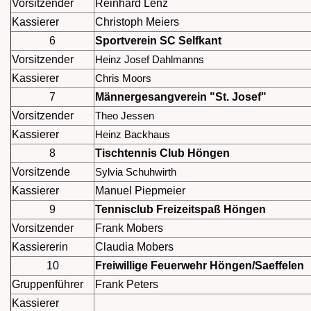
Vorsitzender
Reinhard Lenz
Kassierer
Christoph Meiers
6
Sportverein SC Selfkant
Vorsitzender
Heinz Josef Dahlmanns
Kassierer
Chris Moors
7
Männergesangverein "St. Josef"
Vorsitzender
Theo Jessen
Kassierer
Heinz Backhaus
8
Tischtennis Club Höngen
Vorsitzende
Sylvia Schuhwirth
Kassierer
Manuel Piepmeier
9
Tennisclub Freizeitspaß Höngen
Vorsitzender
Frank Mobers
Kassiererin
Claudia Mobers
10
Freiwillige Feuerwehr Höngen/Saeffelen
Gruppenführer
Frank Peters
Kassierer