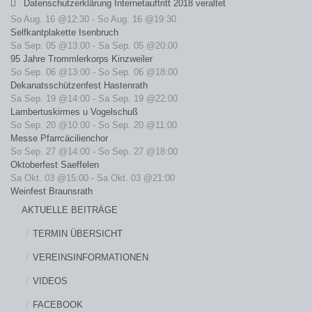
Datenschutzerklärung Internetauftritt 2018 veraltet
So Aug. 16 @12:30
-
So Aug. 16 @19:30
Selfkantplakette Isenbruch
Sa Sep. 05 @13:00
-
Sa Sep. 05 @20:00
95 Jahre Trommlerkorps Kinzweiler
So Sep. 06 @13:00
-
So Sep. 06 @18:00
Dekanatsschützenfest Hastenrath
Sa Sep. 19 @14:00
-
Sa Sep. 19 @22:00
Lambertuskirmes u Vogelschuß
So Sep. 20 @10:00
-
So Sep. 20 @11:00
Messe Pfarrcäcilienchor
So Sep. 27 @14:00
-
So Sep. 27 @18:00
Oktoberfest Saeffelen
Sa Okt. 03 @15:00
-
Sa Okt. 03 @21:00
Weinfest Braunsrath
AKTUELLE BEITRÄGE
TERMIN ÜBERSICHT
VEREINSINFORMATIONEN
VIDEOS
FACEBOOK