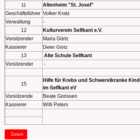
11
Altenheim "St. Josef"
Geschäftsführer
Volker Kratz
Verwaltung
-
12
Kulturverein Selfkant e.V.
Vorsitzender
Maria Görtz
Kassierer
Dieter Görtz
13
Alte Schule Selfkant
Vorsitzender
-
Hilfe für Krebs und Schwerstkranke Kind
15
im Selfkant eV
Vorsiitzende
Beate Gorissen
Kassierer
Willi Peters
Vorheriger Beitrag: Wurfzettel Verteiler Höngen
Zurück