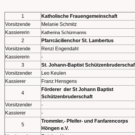
1
Katholische Frauengemeinschaft
Vorsitzende
Melanie Schmitz
Kassiererin
Katherina Schürmanns
2
Pfarrcäcilienchor St. Lambertus
Vorsitzende
Renzi Engendahl
Kassiererin
-
3
St. Johann-Baptist Schützenbruderschaf
Vorsitzender
Leo Keulen
Kassierer
Franz Hensgens
Förderer der St Johann Baptist
4
Schützenbruderschaft
Vorsitzender
-
Kassierer
-
Trommler,- Pfeifer- und Fanfarencorps
5
Höngen e.V.