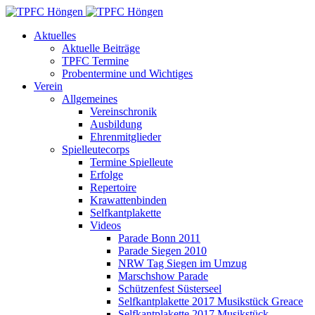
Aktuelles
Aktuelle Beiträge
TPFC Termine
Probentermine und Wichtiges
Verein
Allgemeines
Vereinschronik
Ausbildung
Ehrenmitglieder
Spielleutecorps
Termine Spielleute
Erfolge
Repertoire
Krawattenbinden
Selfkantplakette
Videos
Parade Bonn 2011
Parade Siegen 2010
NRW Tag Siegen im Umzug
Marschshow Parade
Schützenfest Süsterseel
Selfkantplakette 2017 Musikstück Greace
Selfkantplakette 2017 Musikstück