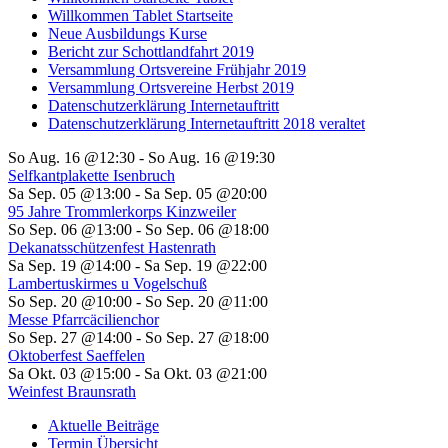
Willkommen Tablet Startseite
Neue Ausbildungs Kurse
Bericht zur Schottlandfahrt 2019
Versammlung Ortsvereine Frühjahr 2019
Versammlung Ortsvereine Herbst 2019
Datenschutzerklärung Internetauftritt
Datenschutzerklärung Internetauftritt 2018 veraltet
So Aug. 16 @12:30
-
So Aug. 16 @19:30
Selfkantplakette Isenbruch
Sa Sep. 05 @13:00
-
Sa Sep. 05 @20:00
95 Jahre Trommlerkorps Kinzweiler
So Sep. 06 @13:00
-
So Sep. 06 @18:00
Dekanatsschützenfest Hastenrath
Sa Sep. 19 @14:00
-
Sa Sep. 19 @22:00
Lambertuskirmes u Vogelschuß
So Sep. 20 @10:00
-
So Sep. 20 @11:00
Messe Pfarrcäcilienchor
So Sep. 27 @14:00
-
So Sep. 27 @18:00
Oktoberfest Saeffelen
Sa Okt. 03 @15:00
-
Sa Okt. 03 @21:00
Weinfest Braunsrath
Aktuelle Beiträge
Termin Übersicht