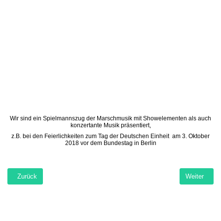
Wir sind ein Spielmannszug der Marschmusik mit Showelementen als auch
konzertante Musik präsentiert,
z.B. bei den Feierlichkeiten zum Tag der Deutschen Einheit am 3. Oktober
2018 vor dem Bundestag in Berlin
Vorheriger Beitrag: Willkommen Tablet Startseite
Nächster Bei
Zurück
Weiter