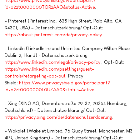
https://www.privacyshield.gov/participant?
id=a2zt0000000TORzAAO&status=Active
.
- Pinterest (Pinterest Inc., 635 High Street, Palo Alto, CA,
94301, USA) – Datenschutzerklärung/ Opt-Out:
https://about.pinterest.com/de/privacy-policy
.
- LinkedIn (LinkedIn Ireland Unlimited Company Wilton Place,
Dublin 2, Irland) - Datenschutzerklärung
https://www.linkedin.com/legal/privacy-policy
, Opt-Out:
https://www.linkedin.com/psettings/guest-
controls/retargeting-opt-out
, Privacy
Shield:
https://www.privacyshield.gov/participant?
id=a2zt0000000L0UZAA0&status=Active
.
- Xing (XING AG, Dammtorstraße 29-32, 20354 Hamburg,
Deutschland) - Datenschutzerklärung/ Opt-Out:
https://privacy.xing.com/de/datenschutzerklaerung
.
- Wakalet (Wakelet Limited, 76 Quay Street, Manchester, M3
4PR, United Kingdom) - Datenschutzerklärung/ Opt-Out: