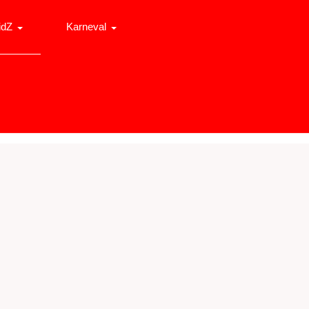
idZ
Karneval