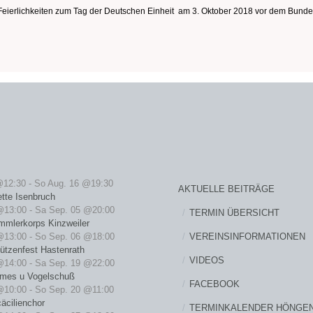
 Feierlichkeiten zum Tag der Deutschen Einheit am 3. Oktober 2018 vor dem Bundes
@12:30
-
So Aug. 16 @19:30
AKTUELLE BEITRÄGE
ette Isenbruch
@13:00
-
Sa Sep. 05 @20:00
TERMIN ÜBERSICHT
mmlerkorps Kinzweiler
VEREINSINFORMATIONEN
@13:00
-
So Sep. 06 @18:00
ützenfest Hastenrath
VIDEOS
@14:00
-
Sa Sep. 19 @22:00
rmes u Vogelschuß
FACEBOOK
@10:00
-
So Sep. 20 @11:00
äcilienchor
TERMINKALENDER HÖNGE