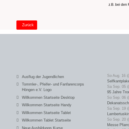
z.B. bei den
Vorheriger Beitrag: Willkommen Tablet Startseite
Zurück
So Aug. 16 
Ausflug der Jugendlichen
Selfkantplak
Tommler-, Pfeifer- und Fanfarencorps
Sa Sep. 05 
Höngen e.V. Logo
95 Jahre Tro
Willkommen Startseite Desktop
So Sep. 06 
Dekanatssch
Willkommen Startseite Handy
Sa Sep. 19 
Willkommen Startseite Tablet
Lambertuski
So Sep. 20 
Willkommen Tablet Startseite
Messe Pfarrc
Neue Ausbildungs Kurse