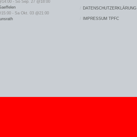
@14:00
-
So Sep. 27 @18:00
Saeffelen
DATENSCHUTZERKLÄRUNG
@15:00
-
Sa Okt. 03 @21:00
IMPRESSUM TPFC
unsrath