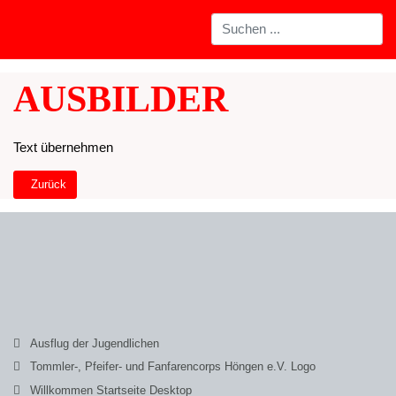
AUSBILDER
Text übernehmen
Vorheriger Beitrag: Willkommen Tablet Startseite
Zurück
Ausflug der Jugendlichen
Tommler-, Pfeifer- und Fanfarencorps Höngen e.V. Logo
Willkommen Startseite Desktop