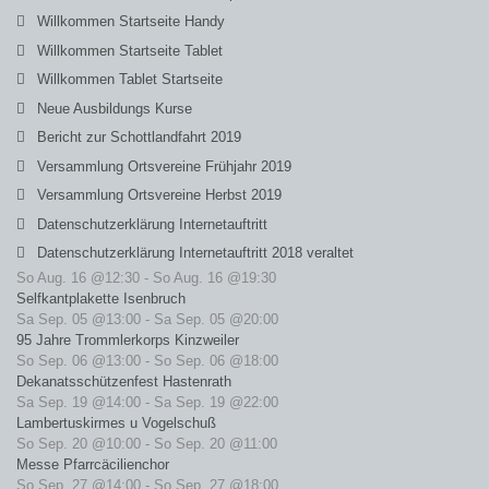
Willkommen Startseite Handy
Willkommen Startseite Tablet
Willkommen Tablet Startseite
Neue Ausbildungs Kurse
Bericht zur Schottlandfahrt 2019
Versammlung Ortsvereine Frühjahr 2019
Versammlung Ortsvereine Herbst 2019
Datenschutzerklärung Internetauftritt
Datenschutzerklärung Internetauftritt 2018 veraltet
So Aug. 16 @12:30
-
So Aug. 16 @19:30
Selfkantplakette Isenbruch
Sa Sep. 05 @13:00
-
Sa Sep. 05 @20:00
95 Jahre Trommlerkorps Kinzweiler
So Sep. 06 @13:00
-
So Sep. 06 @18:00
Dekanatsschützenfest Hastenrath
Sa Sep. 19 @14:00
-
Sa Sep. 19 @22:00
Lambertuskirmes u Vogelschuß
So Sep. 20 @10:00
-
So Sep. 20 @11:00
Messe Pfarrcäcilienchor
So Sep. 27 @14:00
-
So Sep. 27 @18:00