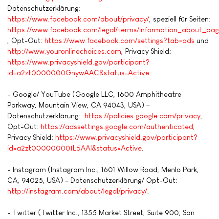
Datenschutzerklärung:
https://www.facebook.com/about/privacy/
, speziell für Seiten:
https://www.facebook.com/legal/terms/information_about_pag
, Opt-Out:
https://www.facebook.com/settings?tab=ads
und
http://www.youronlinechoices.com
, Privacy Shield:
https://www.privacyshield.gov/participant?
id=a2zt0000000GnywAAC&status=Active
.
- Google/ YouTube (Google LLC, 1600 Amphitheatre
Parkway, Mountain View, CA 94043, USA) –
Datenschutzerklärung:
https://policies.google.com/privacy
,
Opt-Out:
https://adssettings.google.com/authenticated
,
Privacy Shield:
https://www.privacyshield.gov/participant?
id=a2zt000000001L5AAI&status=Active
.
- Instagram (Instagram Inc., 1601 Willow Road, Menlo Park,
CA, 94025, USA) – Datenschutzerklärung/ Opt-Out:
http://instagram.com/about/legal/privacy/
.
- Twitter (Twitter Inc., 1355 Market Street, Suite 900, San