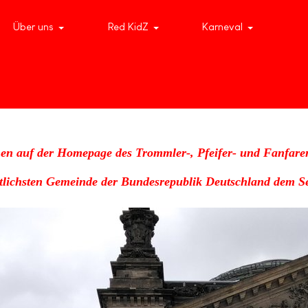
Über uns
Red KidZ
Karneval
en auf der Homepage des Trommler-, Pfeifer- und Fanfare
stlichsten Gemeinde der Bundesrepublik Deutschland dem Se