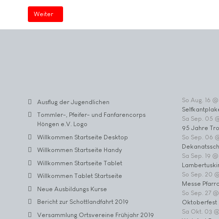
Nächster Beitrag: Willkommen Startseite (2)
Weiter
So Aug. 16 @
Ausflug der Jugendlichen
Selfkantplak
Tommler-, Pfeifer- und Fanfarencorps
Sa Sep. 05 
Höngen e.V. Logo
95 Jahre Tr
Willkommen Startseite Desktop
So Sep. 06 
Dekanatssch
Willkommen Startseite Handy
Sa Sep. 19 @
Willkommen Startseite Tablet
Lambertuski
So Sep. 20 
Willkommen Tablet Startseite
Messe Pfarrc
Neue Ausbildungs Kurse
So Sep. 27 @
Bericht zur Schottlandfahrt 2019
Oktoberfest 
Sa Okt. 03 
Versammlung Ortsvereine Frühjahr 2019