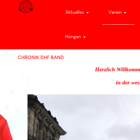
Aktuelles
Verein
Höngen
CHRONIK DHF BAND
Herzlich Willkomm
in der we