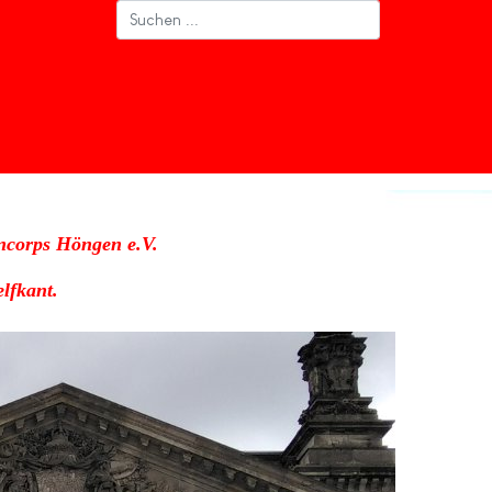
ncorps Höngen e.V.
lfkant.