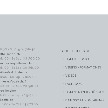
12:30
-
So Aug. 16 @19:30
AKTUELLE BEITRÄGE
ette Isenbruch
@13:00
-
Sa Sep. 05 @20:00
TERMIN ÜBERSICHT
ommlerkorps Kinzweiler
VEREINSINFORMATIONEN
@13:00
-
So Sep. 06 @18:00
ützenfest Hastenrath
VIDEOS
14:00
-
Sa Sep. 19 @22:00
rmes u Vogelschuß
FACEBOOK
@10:00
-
So Sep. 20 @11:00
äcilienchor
TERMINKALENDER HÖNGEN
14:00
-
So Sep. 27 @18:00
Saeffelen
DATENSCHUTZERKLÄRUNG
@15:00
-
Sa Okt. 03 @21:00