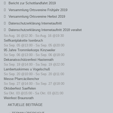
Bericht zur Schottlandfahrt 2019
Versammlung Ortsvereine Frühjahr 2019
Versammlung Ortsvereine Herbst 2019
Datenschutzerklärung Internetauftritt
Datenschutzerklärung Internetauftritt 2018 veraltet
So Aug. 16 @12:30
-
So Aug. 16 @19:30
Selfkantplakette Isenbruch
Sa Sep. 05 @13:00
-
Sa Sep. 05 @20:00
95 Jahre Trommlerkorps Kinzweiler
So Sep. 06 @13:00
-
So Sep. 06 @18:00
Dekanatsschützenfest Hastenrath
Sa Sep. 19 @14:00
-
Sa Sep. 19 @22:00
Lambertuskirmes u Vogelschuß
So Sep. 20 @10:00
-
So Sep. 20 @11:00
Messe Pfarrcäcilienchor
So Sep. 27 @14:00
-
So Sep. 27 @18:00
Oktoberfest Saeffelen
Sa Okt. 03 @15:00
-
Sa Okt. 03 @21:00
Weinfest Braunsrath
AKTUELLE BEITRÄGE