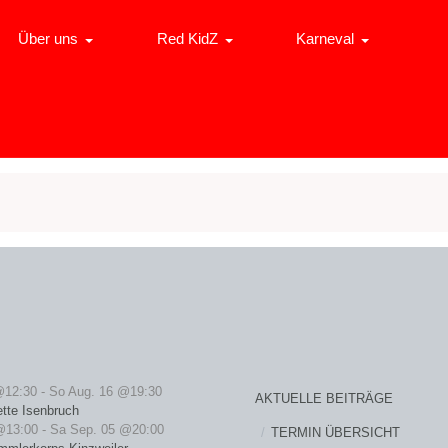
Über uns
Red KidZ
Karneval
@12:30
-
So Aug. 16 @19:30
AKTUELLE BEITRÄGE
ette Isenbruch
@13:00
-
Sa Sep. 05 @20:00
TERMIN ÜBERSICHT