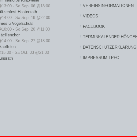
mmlerkorps Kinzweiler
VEREINSINFORMATIONEN
@13:00
-
So Sep. 06 @18:00
ützenfest Hastenrath
VIDEOS
@14:00
-
Sa Sep. 19 @22:00
rmes u Vogelschuß
FACEBOOK
@10:00
-
So Sep. 20 @11:00
äcilienchor
TERMINKALENDER HÖNGE
@14:00
-
So Sep. 27 @18:00
Saeffelen
DATENSCHUTZERKLÄRUNG
@15:00
-
Sa Okt. 03 @21:00
IMPRESSUM TPFC
unsrath