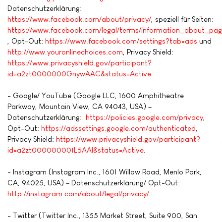
Datenschutzerklärung:
https://www.facebook.com/about/privacy/
, speziell für Seiten:
https://www.facebook.com/legal/terms/information_about_pag
, Opt-Out:
https://www.facebook.com/settings?tab=ads
und
http://www.youronlinechoices.com
, Privacy Shield:
https://www.privacyshield.gov/participant?
id=a2zt0000000GnywAAC&status=Active
.
- Google/ YouTube (Google LLC, 1600 Amphitheatre
Parkway, Mountain View, CA 94043, USA) –
Datenschutzerklärung:
https://policies.google.com/privacy
,
Opt-Out:
https://adssettings.google.com/authenticated
,
Privacy Shield:
https://www.privacyshield.gov/participant?
id=a2zt000000001L5AAI&status=Active
.
- Instagram (Instagram Inc., 1601 Willow Road, Menlo Park,
CA, 94025, USA) – Datenschutzerklärung/ Opt-Out:
http://instagram.com/about/legal/privacy/
.
- Twitter (Twitter Inc., 1355 Market Street, Suite 900, San