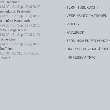
ette Isenbruch
@13:00
-
Sa Sep. 05 @20:00
TERMIN ÜBERSICHT
mmlerkorps Kinzweiler
VEREINSINFORMATIONEN
@13:00
-
So Sep. 06 @18:00
ützenfest Hastenrath
VIDEOS
@14:00
-
Sa Sep. 19 @22:00
rmes u Vogelschuß
FACEBOOK
@10:00
-
So Sep. 20 @11:00
äcilienchor
TERMINKALENDER HÖNGE
@14:00
-
So Sep. 27 @18:00
Saeffelen
DATENSCHUTZERKLÄRUNG
@15:00
-
Sa Okt. 03 @21:00
IMPRESSUM TPFC
unsrath