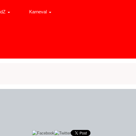
idZ
Karneval