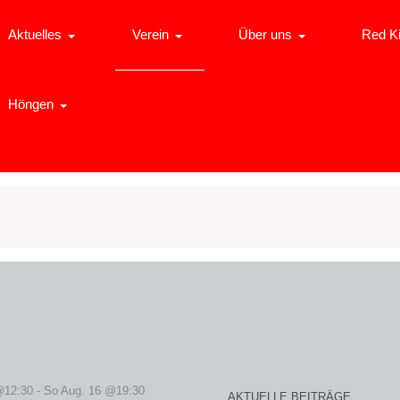
Aktuelles
Verein
Über uns
Red K
Höngen
@12:30
-
So Aug. 16 @19:30
AKTUELLE BEITRÄGE