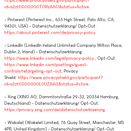
https://www.privacyshield.gov/participant?
id=a2zt0000000TORzAAO&status=Active
.
- Pinterest (Pinterest Inc., 635 High Street, Palo Alto, CA,
94301, USA) – Datenschutzerklärung/ Opt-Out:
https://about.pinterest.com/de/privacy-policy
.
- LinkedIn (LinkedIn Ireland Unlimited Company Wilton Place,
Dublin 2, Irland) - Datenschutzerklärung
https://www.linkedin.com/legal/privacy-policy
, Opt-Out:
https://www.linkedin.com/psettings/guest-
controls/retargeting-opt-out
, Privacy
Shield:
https://www.privacyshield.gov/participant?
id=a2zt0000000L0UZAA0&status=Active
.
- Xing (XING AG, Dammtorstraße 29-32, 20354 Hamburg,
Deutschland) - Datenschutzerklärung/ Opt-Out:
https://privacy.xing.com/de/datenschutzerklaerung
.
- Wakalet (Wakelet Limited, 76 Quay Street, Manchester, M3
4PR, United Kingdom) - Datenschutzerklärung/ Opt-Out: