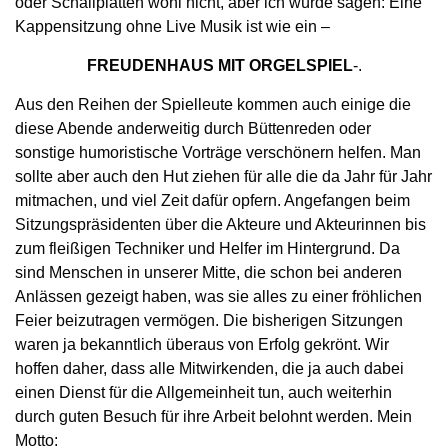
oder Schallplatten wohl nicht, aber ich würde sagen: Eine
Kappensitzung ohne Live Musik ist wie ein –
FREUDENHAUS MIT ORGELSPIEL
-.
Aus den Reihen der Spielleute kommen auch einige die
diese Abende anderweitig durch Büt­tenreden oder
sonstige humoristische Vorträge verschönern helfen. Man
sollte aber auch den Hut ziehen für alle die da Jahr für Jahr
mitmachen, und viel Zeit dafür opfern. Angefangen beim
Sitzungspräsidenten über die Akteure und Akteu­rinnen bis
zum fleißigen Techniker und Helfer im Hintergrund. Da
sind Menschen in unserer Mitte, die schon bei anderen
Anlässen gezeigt haben, was sie alles zu einer fröhlichen
Feier beizutra­gen vermögen. Die bisherigen Sitzungen
waren ja bekanntlich überaus von Erfolg gekrönt. Wir
hoffen daher, dass alle Mitwirkenden, die ja auch dabei
einen Dienst für die Allgemeinheit tun, auch weiterhin
durch guten Besuch für ihre Ar­beit belohnt werden. Mein
Motto: