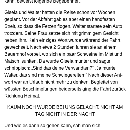
kann, beweist folgende Bege­benheit.
Gisela und Walter hatten die Reise schon vor Wochen
geplant. Vor der Abfahrt gab es aber einen handfesten
Streit, so dass die Fetzen flogen. Walter startete sein Auto
trotzdem. Seine Frau setzte sich mit grimmigem Gesicht
neben ihm. Kein einziges Wort wurde während der Fahrt
gewechselt. Nach etwa 2 Stunden fuhren sie an einem
Bauernhof vorbei, wo sich ein paar Schweine im Mist und
Matsch suhlten. Da wurde Gisela munter und sagte
schnippisch: „Sind das deine Verwandten?“ „Ja murrte
Walter, das sind meine Schwiegereltern“ Nach dieser Ant­
wort war an Urlaub nicht mehr zu denken. Be­gleitet von
wüssten Beschimpfungen beider­seits ging die Fahrt zurück
Richtung Heimat.
KAUM NOCH WURDE BEI UNS GELACHT. NICHT AM
TAG NICHT IN DER NACHT
Und wie es dann so gehen kann, sah man sich