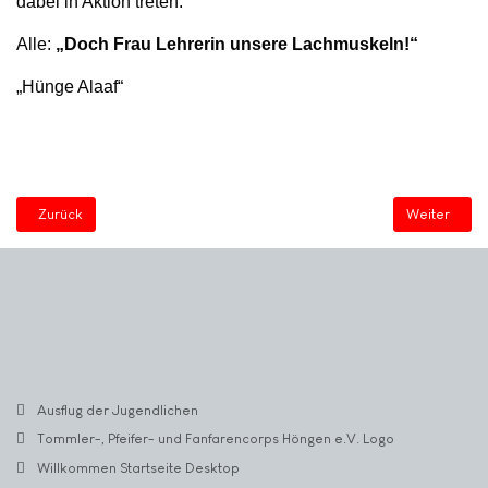
dabei in Aktion treten.“
Alle:
„Doch Frau Lehrerin unsere Lachmuskeln!“
„Hünge Alaaf“
Vorheriger Beitrag: Büttenrede 3 Jäger
Nächster Be
Zurück
Weiter
Ausflug der Jugendlichen
Tommler-, Pfeifer- und Fanfarencorps Höngen e.V. Logo
Willkommen Startseite Desktop