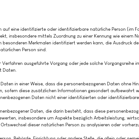
auf eine identifizierte oder identifizierbare natürliche Person (im F
direkt, insbesondere mittels Zuordnung zu einer Kennung wie einem
 besonderen Merkmalen identifiziert werden kann, die Ausdruck der
natürlichen Person sind.
erter Verfahren ausgeführte Vorgang oder jede solche Vorgangsrei
t Daten.
Daten in einer Weise, dass die personenbezogenen Daten ohne Hinzu
n, sofern diese zusätzlichen Informationen gesondert aufbewahrt 
enbezogenen Daten nicht einer identifizierten oder identifizierbar
ersonenbezogener Daten, die darin besteht, dass diese personenbe
bewerten, insbesondere um Aspekte bezüglich Arbeitsleistung, wirtsc
r Ortswechsel dieser natürlichen Person zu analysieren oder vorher
 Person, Behörde, Einrichtung oder andere Stelle, die allein oder g