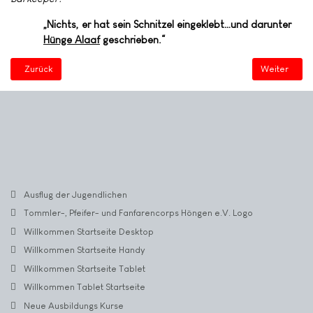
„Nichts, er hat sein Schnitzel eingeklebt…und darunter
Hünge Alaaf
geschrieben.“
Vorheriger Beitrag: Das Schachspiel
Nächster Beit
Zurück
Weiter
Ausflug der Jugendlichen
Tommler-, Pfeifer- und Fanfarencorps Höngen e.V. Logo
Willkommen Startseite Desktop
Willkommen Startseite Handy
Willkommen Startseite Tablet
Willkommen Tablet Startseite
Neue Ausbildungs Kurse