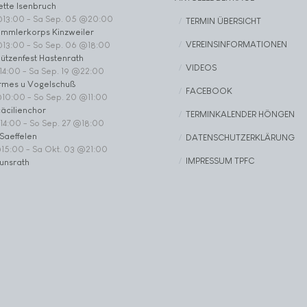
ette Isenbruch
@13:00
-
Sa Sep. 05 @20:00
TERMIN ÜBERSICHT
ommlerkorps Kinzweiler
VEREINSINFORMATIONEN
@13:00
-
So Sep. 06 @18:00
ützenfest Hastenrath
VIDEOS
14:00
-
Sa Sep. 19 @22:00
rmes u Vogelschuß
FACEBOOK
@10:00
-
So Sep. 20 @11:00
äcilienchor
TERMINKALENDER HÖNGEN
14:00
-
So Sep. 27 @18:00
Saeffelen
DATENSCHUTZERKLÄRUNG
@15:00
-
Sa Okt. 03 @21:00
IMPRESSUM TPFC
unsrath