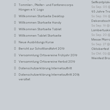
Selfkantplak
Tommler-, Pfeifer- und Fanfarencorps
Sa Sep. 05 
Höngen e.V. Logo
95 Jahre Tr
Willkommen Startseite Desktop
So Sep. 06 
Dekanatssch
Willkommen Startseite Handy
Sa Sep. 19 @
Willkommen Startseite Tablet
Lambertuski
So Sep. 20 
Willkommen Tablet Startseite
Messe Pfarrc
Neue Ausbildungs Kurse
So Sep. 27 @
Bericht zur Schottlandfahrt 2019
Oktoberfest 
Sa Okt. 03 
Versammlung Ortsvereine Frühjahr 2019
Weinfest Bra
Versammlung Ortsvereine Herbst 2019
Datenschutzerklärung Internetauftritt
Datenschutzerklärung Internetauftritt 2018
veraltet