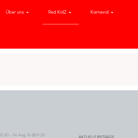
Über uns
Red KidZ
Karneval
12:30
-
So Aug. 16 @19:30
AKTUELLE BEITRÄGE