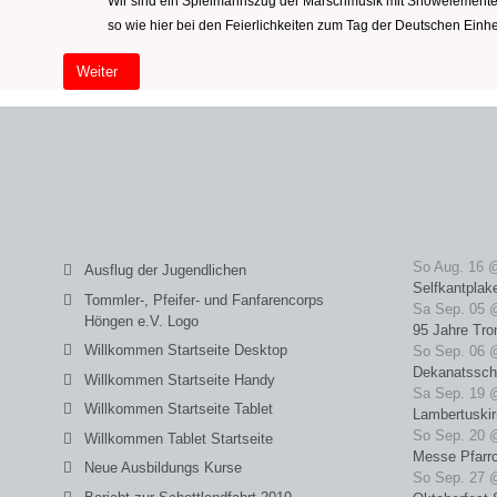
Wir sind ein Spielmannszug der Marschmusik mit Showelementen 
so wie hier bei den Feierlichkeiten zum Tag der Deutschen Ei
Nächster Beitrag: Willkommen Startseite (2)
Weiter
So Aug. 16 
Ausflug der Jugendlichen
Selfkantplak
Tommler-, Pfeifer- und Fanfarencorps
Sa Sep. 05 
Höngen e.V. Logo
95 Jahre Tro
Willkommen Startseite Desktop
So Sep. 06 
Dekanatssch
Willkommen Startseite Handy
Sa Sep. 19 
Willkommen Startseite Tablet
Lambertuski
So Sep. 20 
Willkommen Tablet Startseite
Messe Pfarrc
Neue Ausbildungs Kurse
So Sep. 27 