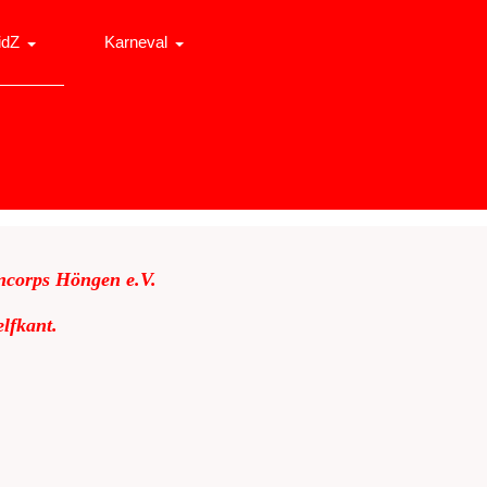
idZ
Karneval
ncorps Höngen e.V.
lfkant.