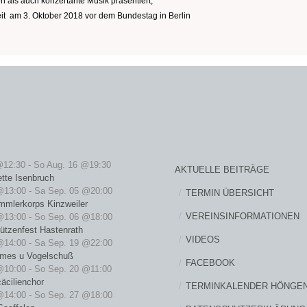
als auch konzertante Musik präsentiert,
nheit am 3. Oktober 2018 vor dem Bundestag in Berlin
@12:30
-
So Aug. 16 @19:30
AKTUELLE BEITRÄGE
ette Isenbruch
@13:00
-
Sa Sep. 05 @20:00
TERMIN ÜBERSICHT
mmlerkorps Kinzweiler
VEREINSINFORMATIONEN
@13:00
-
So Sep. 06 @18:00
ützenfest Hastenrath
VIDEOS
@14:00
-
Sa Sep. 19 @22:00
rmes u Vogelschuß
FACEBOOK
@10:00
-
So Sep. 20 @11:00
äcilienchor
TERMINKALENDER HÖNGE
@14:00
-
So Sep. 27 @18:00