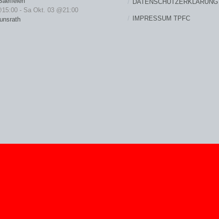
Saeffelen
DATENSCHUTZERKLÄRUNG
@15:00
-
Sa Okt. 03 @21:00
IMPRESSUM TPFC
unsrath