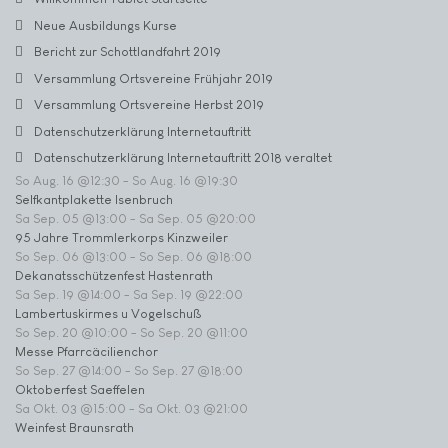
Neue Ausbildungs Kurse
Bericht zur Schottlandfahrt 2019
Versammlung Ortsvereine Frühjahr 2019
Versammlung Ortsvereine Herbst 2019
Datenschutzerklärung Internetauftritt
Datenschutzerklärung Internetauftritt 2018 veraltet
So Aug. 16 @12:30
-
So Aug. 16 @19:30
Selfkantplakette Isenbruch
Sa Sep. 05 @13:00
-
Sa Sep. 05 @20:00
95 Jahre Trommlerkorps Kinzweiler
So Sep. 06 @13:00
-
So Sep. 06 @18:00
Dekanatsschützenfest Hastenrath
Sa Sep. 19 @14:00
-
Sa Sep. 19 @22:00
Lambertuskirmes u Vogelschuß
So Sep. 20 @10:00
-
So Sep. 20 @11:00
Messe Pfarrcäcilienchor
So Sep. 27 @14:00
-
So Sep. 27 @18:00
Oktoberfest Saeffelen
Sa Okt. 03 @15:00
-
Sa Okt. 03 @21:00
Weinfest Braunsrath