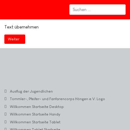
Text übernehmen
Nächster Beitrag: Willkommen Startseite Tablet
Weiter
Ausflug der Jugendlichen
Tommler-, Pfeifer- und Fanfarencorps Höngen e.V. Logo
Willkommen Startseite Desktop
Willkommen Startseite Handy
Willkommen Startseite Tablet
Willkommen Tablet Startseite