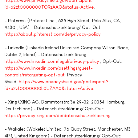
https://www.privacyshield.gov/participant?
id=a2zt0000000TORzAAO&status=Active
.
- Pinterest (Pinterest Inc., 635 High Street, Palo Alto, CA,
94301, USA) – Datenschutzerklärung/ Opt-Out:
https://about.pinterest.com/de/privacy-policy
.
- LinkedIn (LinkedIn Ireland Unlimited Company Wilton Place,
Dublin 2, Irland) - Datenschutzerklärung
https://www.linkedin.com/legal/privacy-policy
, Opt-Out:
https://www.linkedin.com/psettings/guest-
controls/retargeting-opt-out
, Privacy
Shield:
https://www.privacyshield.gov/participant?
id=a2zt0000000L0UZAA0&status=Active
.
- Xing (XING AG, Dammtorstraße 29-32, 20354 Hamburg,
Deutschland) - Datenschutzerklärung/ Opt-Out:
https://privacy.xing.com/de/datenschutzerklaerung
.
- Wakalet (Wakelet Limited, 76 Quay Street, Manchester, M3
4PR, United Kingdom) - Datenschutzerklärung/ Opt-Out: