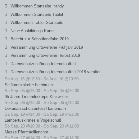
Willkommen Startseite Handy
Willkommen Startseite Tablet
Willkommen Tablet Startseite
Neue Ausbildungs Kurse
Bericht zur Schottlandfahrt 2019
Versammlung Ortsvereine Frühjahr 2019
Versammlung Ortsvereine Herbst 2019
Datenschutzerklärung Internetauftritt
Datenschutzerklärung Internetauftritt 2018 veraltet
So Aug. 16 @12:30
-
So Aug. 16 @19:30
Selfkantplakette Isenbruch
Sa Sep. 05 @13:00
-
Sa Sep. 05 @20:00
95 Jahre Trommlerkorps Kinzweiler
So Sep. 06 @13:00
-
So Sep. 06 @18:00
Dekanatsschützenfest Hastenrath
Sa Sep. 19 @14:00
-
Sa Sep. 19 @22:00
Lambertuskirmes u Vogelschuß
So Sep. 20 @10:00
-
So Sep. 20 @11:00
Messe Pfarrcäcilienchor
So Sep. 27 @14:00
-
So Sep. 27 @18:00