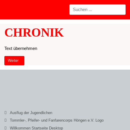
CHRONIK
Text übernehmen
Nächster Beitrag: Willkommen Startseite Tablet
Weiter
Ausflug der Jugendlichen
Tommler-, Pfeifer- und Fanfarencorps Höngen e.V. Logo
Willkommen Startseite Desktop