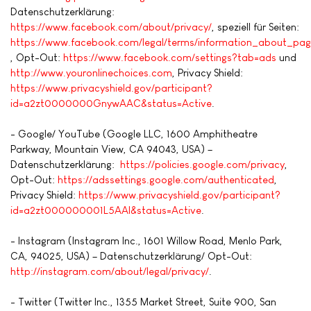
Datenschutzerklärung:
https://www.facebook.com/about/privacy/
, speziell für Seiten:
https://www.facebook.com/legal/terms/information_about_pag
, Opt-Out:
https://www.facebook.com/settings?tab=ads
und
http://www.youronlinechoices.com
, Privacy Shield:
https://www.privacyshield.gov/participant?
id=a2zt0000000GnywAAC&status=Active
.
- Google/ YouTube (Google LLC, 1600 Amphitheatre
Parkway, Mountain View, CA 94043, USA) –
Datenschutzerklärung:
https://policies.google.com/privacy
,
Opt-Out:
https://adssettings.google.com/authenticated
,
Privacy Shield:
https://www.privacyshield.gov/participant?
id=a2zt000000001L5AAI&status=Active
.
- Instagram (Instagram Inc., 1601 Willow Road, Menlo Park,
CA, 94025, USA) – Datenschutzerklärung/ Opt-Out:
http://instagram.com/about/legal/privacy/
.
- Twitter (Twitter Inc., 1355 Market Street, Suite 900, San