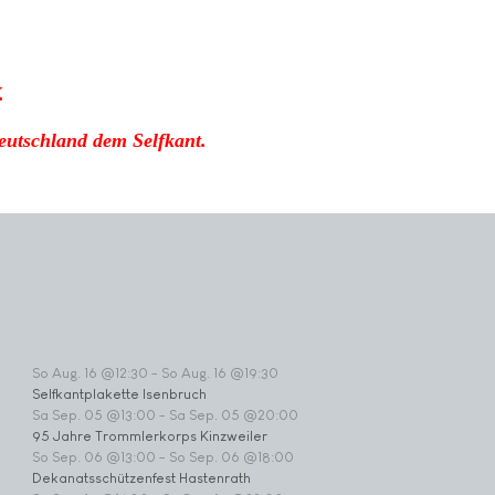
.
eutschland dem Selfkant.
So Aug. 16 @12:30
-
So Aug. 16 @19:30
Selfkantplakette Isenbruch
Sa Sep. 05 @13:00
-
Sa Sep. 05 @20:00
95 Jahre Trommlerkorps Kinzweiler
So Sep. 06 @13:00
-
So Sep. 06 @18:00
Dekanatsschützenfest Hastenrath