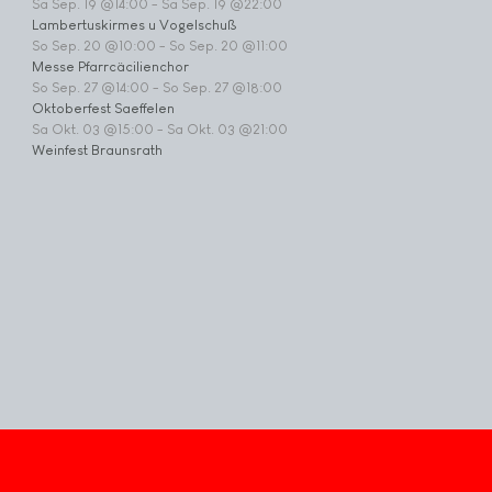
Sa Sep. 19 @14:00
-
Sa Sep. 19 @22:00
Lambertuskirmes u Vogelschuß
So Sep. 20 @10:00
-
So Sep. 20 @11:00
Messe Pfarrcäcilienchor
So Sep. 27 @14:00
-
So Sep. 27 @18:00
Oktoberfest Saeffelen
Sa Okt. 03 @15:00
-
Sa Okt. 03 @21:00
Weinfest Braunsrath