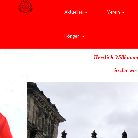
Aktuelles
Verein
Höngen
Herzlich Willkomm
in der we