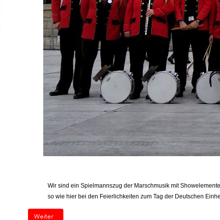
Wir sind ein Spielmannszug der Marschmusik mit Showelementen 
so wie hier bei den Feierlichkeiten zum Tag der Deutschen Ei
Nächster Beitrag: Willkommen Startseite (2)
Weiter