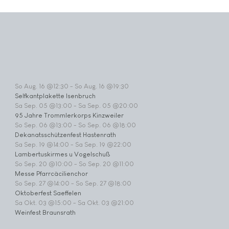
So Aug. 16 @12:30
-
So Aug. 16 @19:30
Selfkantplakette Isenbruch
Sa Sep. 05 @13:00
-
Sa Sep. 05 @20:00
95 Jahre Trommlerkorps Kinzweiler
So Sep. 06 @13:00
-
So Sep. 06 @18:00
Dekanatsschützenfest Hastenrath
Sa Sep. 19 @14:00
-
Sa Sep. 19 @22:00
Lambertuskirmes u Vogelschuß
So Sep. 20 @10:00
-
So Sep. 20 @11:00
Messe Pfarrcäcilienchor
So Sep. 27 @14:00
-
So Sep. 27 @18:00
Oktoberfest Saeffelen
Sa Okt. 03 @15:00
-
Sa Okt. 03 @21:00
Weinfest Braunsrath