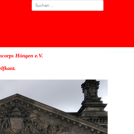
ncorps Höngen e.V.
lfkant.