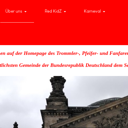
Über uns
Red KidZ
Karneval
en auf der Homepage des Trommler-, Pfeifer- und Fanfare
stlichsten Gemeinde der Bundesrepublik Deutschland dem Se