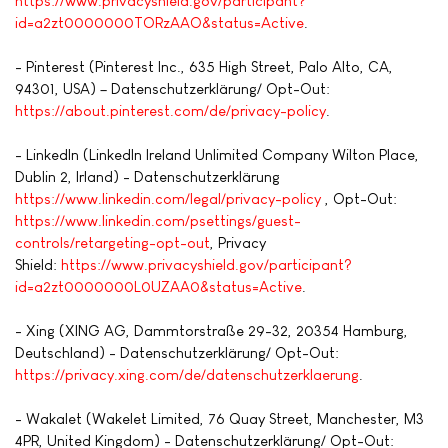
https://www.privacyshield.gov/participant?
id=a2zt0000000TORzAAO&status=Active
.
- Pinterest (Pinterest Inc., 635 High Street, Palo Alto, CA,
94301, USA) – Datenschutzerklärung/ Opt-Out:
https://about.pinterest.com/de/privacy-policy
.
- LinkedIn (LinkedIn Ireland Unlimited Company Wilton Place,
Dublin 2, Irland) - Datenschutzerklärung
https://www.linkedin.com/legal/privacy-policy
, Opt-Out:
https://www.linkedin.com/psettings/guest-
controls/retargeting-opt-out
, Privacy
Shield:
https://www.privacyshield.gov/participant?
id=a2zt0000000L0UZAA0&status=Active
.
- Xing (XING AG, Dammtorstraße 29-32, 20354 Hamburg,
Deutschland) - Datenschutzerklärung/ Opt-Out:
https://privacy.xing.com/de/datenschutzerklaerung
.
- Wakalet (Wakelet Limited, 76 Quay Street, Manchester, M3
4PR, United Kingdom) - Datenschutzerklärung/ Opt-Out: